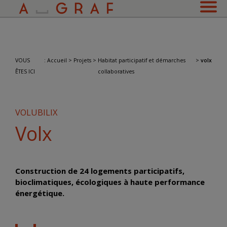
VOUS
:
Accueil
>
Projets
>
Habitat participatif et démarches
>
volx
ÊTES ICI
collaboratives
VOLUBILIX
Volx
Construction de 24 logements participatifs,
bioclimatiques, écologiques à haute performance
énergétique
.